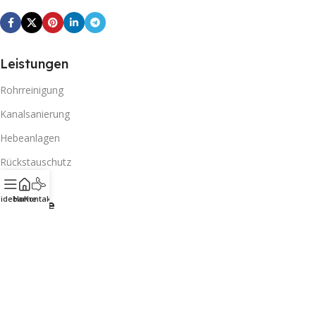
Leistungen
Rohrreinigung
Kanalsanierung
Hebeanlagen
Rückstauschutz
idebar
Home
Kontakt
Beiträge
Handwerker mit Herz
Rechtliches
Datenschutz