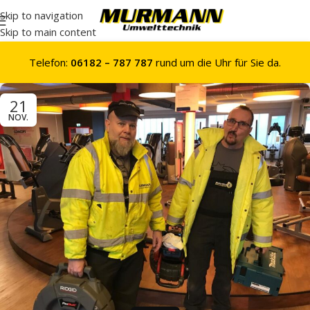
Skip to navigation
Skip to main content
Telefon:
06182 – 787 787
rund um die Uhr für Sie da.
21
NOV.